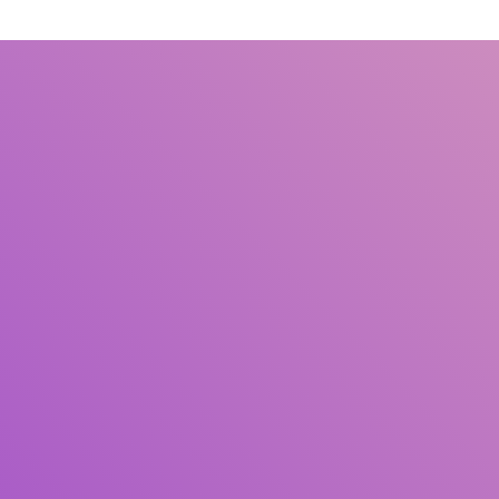
Judul
Pengarang
Subyek
ISBN/ISSN
Tipe Koleksi
Lokasi